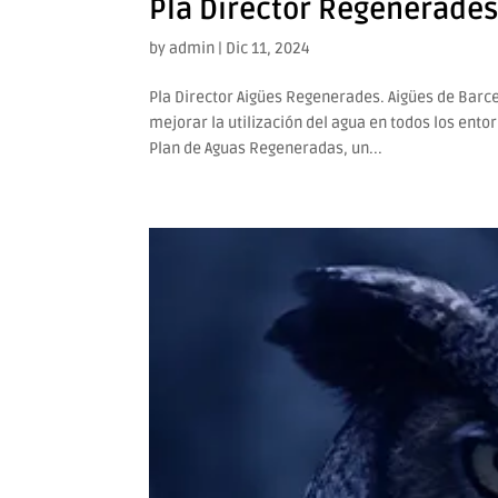
Pla Director Regenerades
by
admin
|
Dic 11, 2024
Pla Director Aigües Regenerades. Aigües de Barce
mejorar la utilización del agua en todos los ent
Plan de Aguas Regeneradas, un...