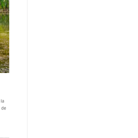
 la
a de